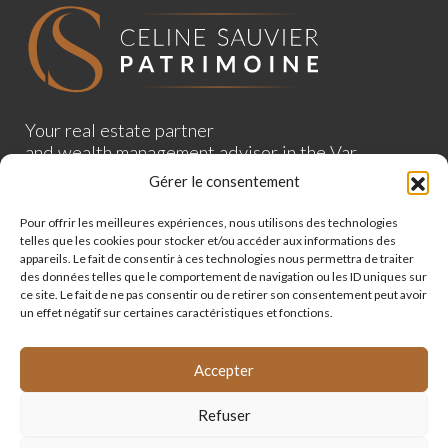
Your real estate partner
and wealth management advisor in the Var
department
Gérer le consentement
Acheter
Pour offrir les meilleures expériences, nous utilisons des technologies
telles que les cookies pour stocker et/ou accéder aux informations des
Vendre
appareils. Le fait de consentir à ces technologies nous permettra de traiter
des données telles que le comportement de navigation ou les ID uniques sur
Mandat de recherche
ce site. Le fait de ne pas consentir ou de retirer son consentement peut avoir
un effet négatif sur certaines caractéristiques et fonctions.
Contact
Legal Notice
Accepter
Privacy Policy
Refuser