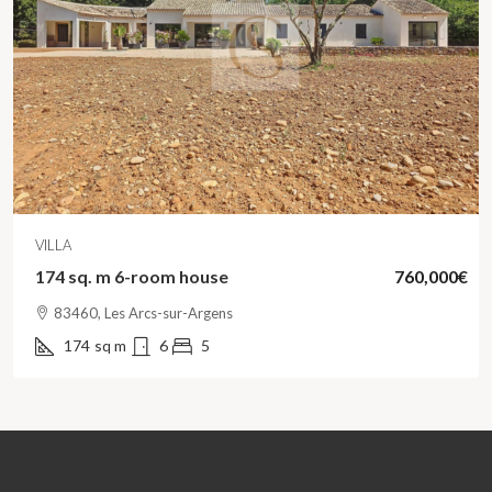
VILLA
174 sq. m 6-room house
760,000€
83460, Les Arcs-sur-Argens
174
sq m
6
5